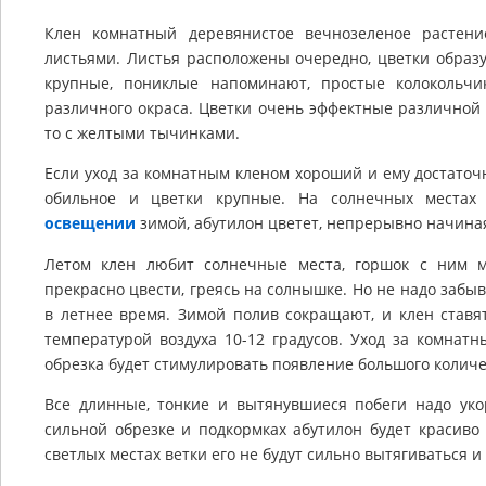
Клен комнатный деревянистое вечнозеленое растен
листьями. Листья расположены очередно, цветки образу
крупные, пониклые напоминают, простые колокольч
различного окраса. Цветки очень эффектные различной 
то с желтыми тычинками.
Если уход за комнатным кленом хороший и ему достаточн
обильное и цветки крупные. На солнечных места
освещении
зимой, абутилон цветет, непрерывно начиная
Летом клен любит солнечные места, горшок с ним м
прекрасно цвести, греясь на солнышке. Но не надо забы
в летнее время. Зимой полив сокращают, и клен ставя
температурой воздуха 10-12 градусов.
Уход за комнатн
обрезка будет стимулировать появление большого количе
Все длинные, тонкие и вытянувшиеся побеги надо ук
сильной обрезке и подкормках абутилон будет красиво
светлых местах ветки его не будут сильно вытягиваться и 