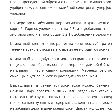
После проведенной обрезки с началом интенсивного ро
удобрением, состоящим из калийной селитры и суперфосф
упаковке.
По мере роста абутилон пересаживают, и даже лучше п
корней. Горшок увеличивают на 2-3см и добавляют поч
листовой земли в пропорции 3:2:1 с добавление одной ча
Комнатный клен отлично растет на ионитном субстрате 
течение трех лет, пока за это время не истощится ионит.
Комнатный клен (абутилон) можно выращивать самостоя
получают при обрезке, оставляя черенки длиной 6-9см
накрывают пластиковыми колпаками. Черенки быстр
саженцы абутилона можно рассадить по горшкам.
Выращивать из семян абутилон тоже можно. Семена п
Семена надо посеять в ящик или отдельные стаканч
питательный грунт. Накрыть пленкой и постоянно сле
появятся пленку снять и содержать саженцы на светлом м
не забывая делать дренажный слой. Цвести молодые ком