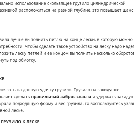
имально использование скользящее грузило цилиндрической
наживкой расположиться на разной глубине, это повышает шанс
зила лучше выполнить петлю на конце лески, в которую можно
требности. Чтобы сделать такое устройство на леску надо наде
ложить леску петлей и её концом выполнить несколько оборото
нуть под обмотку.
КЕ
вязать на донную удочку грузило. Грузило на закидушке
воляет сделать
правильный заброс снасти
и удержать закидуш
брали подходящую форму и вес грузила, то воспользуйтесь узл
вной леске.
 ГРУЗИЛО К ЛЕСКЕ