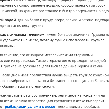
долевают сопротивление воздуха, хорошо увлекают за собой
 наживкой, на дальнее расстояние и быстро погружаются в воду
ей водой,
для рыбалки в пруду, озере, заливе и затоне подходя
делиться по весу грузила.
ках с сильным течением,
имеет большое значение. Грузило н
о удержаться на месте, поэтому лучше использовать грузила
овальные.
ило течение, его оснащают металлическими стержнями,
к или из проволоки. Такие стержни легко проходят по водной
мя грузила не должны зацепляться за донные коряги и камни.
 если дно имеет препятствия лучше выбрать грузило конусной
орошо забросить снасть, но и без зацепов вытащить на берег, ч
 обрыву лески и потери снасти.
рузила
самые распространенные, они имеют на конце или на
ля лески. Можно отверстие для крепления к леске высверлить
ают
рыбацкими узлами к леске
несколькими способами.