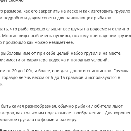
удет сложно.
 размера, как его закрепить на леске и как изготовить грузило
ом подробно и дадим советы для начинающих рыбаков.
вать, что рыба хорошо слышит все шумы на водоеме и отлично
. Многие виды рыб очень пугливы, поэтому при падении грузил
то произошло как можно незаметнее.
 рыболовы имеют при себе целый набор грузил и на месте,
висимости от характера водоема и погодных условий.
ом от 20 до 100г, и более, они для донок и спиннингов. Грузила
гораздо легче, весом от 5 до 15 граммов и используются в
к.
 быть самая разнообразная, обычно рыбаки любители льют
змеров, как только им подсказывает воображение. Для хорошег
мальное грузило по форме и размеру.
аброса
снастей имеет грушевидную форму и пирамидальную.