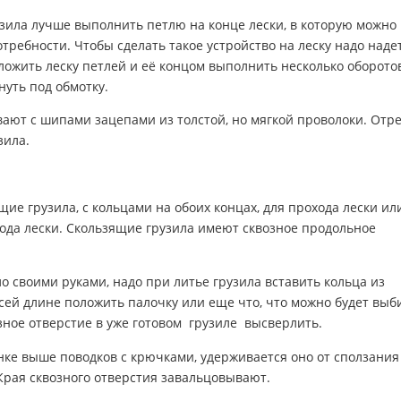
зила лучше выполнить петлю на конце лески, в которую можно
требности. Чтобы сделать такое устройство на леску надо наде
ложить леску петлей и её концом выполнить несколько оборото
нуть под обмотку.
ают с шипами зацепами из толстой, но мягкой проволоки. Отр
зила.
ие грузила, с кольцами на обоих концах, для прохода лески ил
ода лески. Скользящие грузила имеют сквозное продольное
о своими руками, надо при литье грузила вставить кольца из
всей длине положить палочку или еще что, что можно будет выб
зное отверстие в уже готовом грузиле высверлить.
нке выше поводков с крючками, удерживается оно от сползания
Края сквозного отверстия завальцовывают.