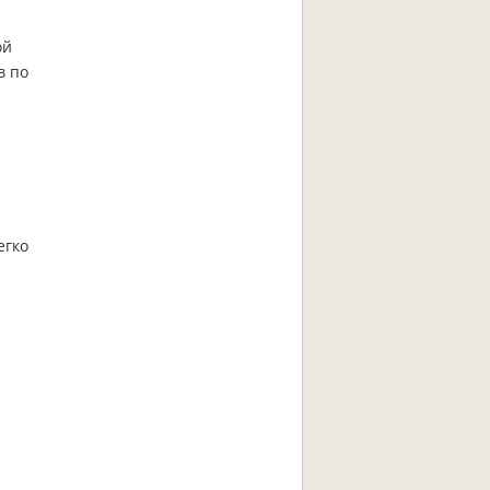
ой
в по
егко