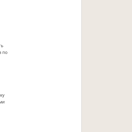
ть
в по
ку
ами