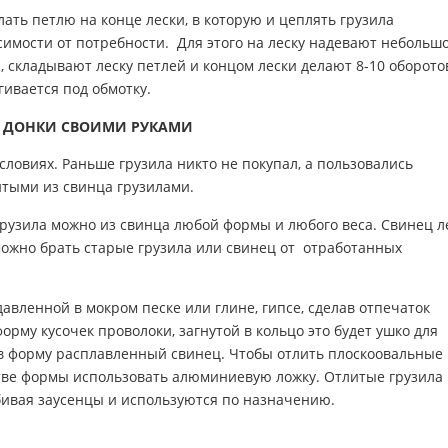
лать петлю на конце лески, в которую и цеплять грузила
симости от потребности. Для этого на леску надевают небольш
 складывают леску петлей и концом лески делают 8-10 оборото
гивается под обмотку.
Я ДОНКИ СВОИМИ РУКАМИ
словиях. Раньше грузила никто не покупал, а пользовались
тыми из свинца грузилами.
рузила можно из свинца любой формы и любого веса. Свинец л
можно брать старые грузила или свинец от отработанных
авленной в мокром песке или глине, гипсе, сделав отпечаток
орму кусочек проволоки, загнутой в кольцо это будет ушко для
ь в форму расплавленный свинец. Чтобы отлить плоскоовальные
стве формы использовать алюминиевую ложку. Отлитые грузила
ивая заусенцы и используются по назначению.