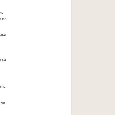
ть
в по
езки
и со
ить
 на