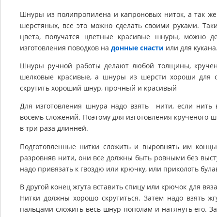
Шнуры из полипропилена и капроновых ниток, а так же
шерстяных, все это можно сделать своими руками. Так
цвета, получатся цветные красивые шнуры, можно 
изготовления поводков на
донные снасти
или для кукана
Шнуры ручной работы делают любой толщины, круче
шелковые красивые, а шнуры из шерсти хороши для 
скрутить хороший шнур, прочный и красивый
Для изготовления шнура надо взять нити, если нить 
восемь сложений. Поэтому для изготовления крученого 
в три раза длинней.
Подготовленные нитки сложить и выровнять им концы.
разровняв нити, они все должны быть ровными без выс
надо привязать к гвоздю или крючку, или приколоть булав
В другой конец жгута вставить спицу или крючок для вяз
Нитки должны хорошо скрутиться. Затем надо взять жг
пальцами сложить весь шнур пополам и натянуть его. З