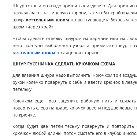
Шнур готов и его надо пришить к изделию. Для пришива 
накладывают на лицевую сторону, так чтобы край издел
шнур
кеттельным швом
по выступающим боковым пет
швом «через край».
Чтобы сделать отделку шнуром на кармане или на любо
него контуры выбранного узора и приметать шнур, со
кеттельным швом
по лицевой стороне.
ШНУР ГУСЕНИЧКА СДЕЛАТЬ КРЮЧКОМ СХЕМА
Для вязания шнура надо выполнить крючком три воздушн
рукой колечко повернуть к себе и ввести крючок в леву
петельку.
Крючком еще раз зацепить рабочую нить и связать 
повернуть слева направо, крючок ввести под две левые пе
на крючке.
Когда будет две петли тесьму повернуть и повторить 
крючком любой длины, потом смотать его в клубок и испо