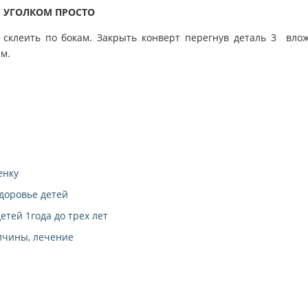
С УГОЛКОМ ПРОСТО
2 склеить по бокам. Закрыть конверт перегнув деталь 3 вло
м.
енку
доровье детей
етей 1года до трех лет
ричины, лечение