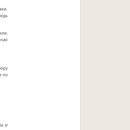
жки.
Ведь
али,
зная
пюру
и по
ба и