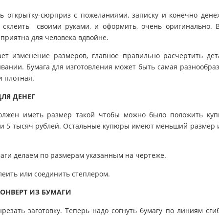
ь открытку-сюрприз с пожеланиями, записку и конечно дене
 склеить своими руками, и оформить, очень оригинально. 
а приятна для человека вдвойне.
ет изменение размеров, главное правильно расчертить дет
вании. Бумага для изготовления может быть самая разнообра
и плотная.
ДЛЯ ДЕНЕГ
должен иметь размер такой чтобы можно было положить ку
ли 5 тысяч рублей. Остальные купюры имеют меньший размер 
маги делаем по размерам указанным на чертеже.
клеить или соединить степлером.
КОНВЕРТ ИЗ БУМАГИ
ырезать заготовку. Теперь надо согнуть бумагу по линиям сги