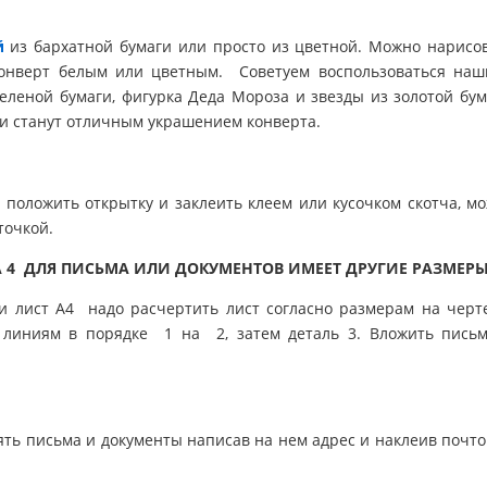
й
из бархатной бумаги или просто из цветной. Можно нарисо
 конверт белым или цветным. Советуем воспользоваться на
еленой бумаги, фигурка Деда Мороза и звезды из золотой бум
и станут отличным украшением конверта.
о положить открытку и заклеить клеем или кусочком скотча, м
точкой.
А 4 ДЛЯ ПИСЬМА ИЛИ ДОКУМЕНТОВ ИМЕЕТ ДРУГИЕ РАЗМЕР
ги лист А4 надо расчертить лист согласно размерам на черт
 линиям в порядке 1 на 2, затем деталь 3. Вложить пись
ять письма и документы написав на нем адрес и наклеив почт