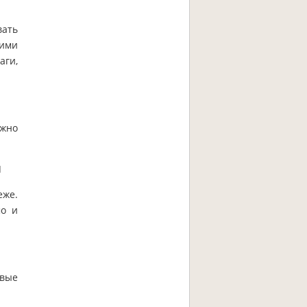
вать
шими
аги,
ожно
Ы
еже.
мо и
овые