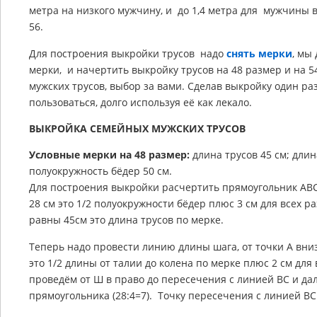
метра на низкого мужчину, и до 1,4 метра для мужчины 
56.
Для построения выкройки трусов надо
снять мерки
, мы
мерки, и начертить выкройку трусов на 48 размер и на 
мужских трусов, выбор за вами. Сделав выкройку один ра
пользоваться, долго используя её как лекало.
ВЫКРОЙКА СЕМЕЙНЫХ МУЖСКИХ ТРУСОВ
Условные мерки на 48 размер:
длина трусов 45 см; длин
полуокружность бёдер 50 см.
Для построения выкройки расчертить прямоугольник AB
28 см это 1/2 полуокружности бёдер плюс 3 см для всех 
равны 45см это длина трусов по мерке.
Теперь надо провести линию длины шага, от точки А вни
это 1/2 длины от талии до колена по мерке плюс 2 см дл
проведём от Ш в право до пересечения с линией ВС и да
прямоугольника (28:4=7). Точку пересечения с линией ВС