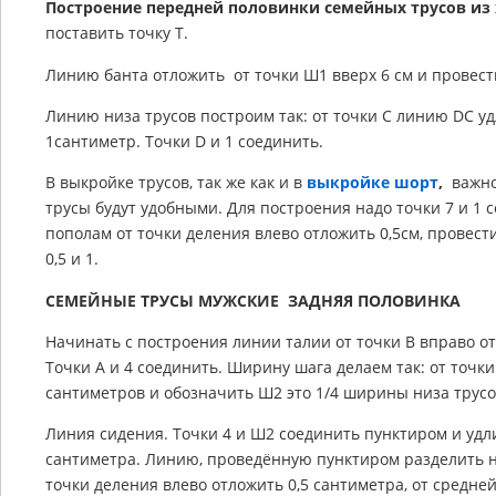
Построение передней половинки семейных трусов из
поставить точку Т.
Линию банта отложить от точки Ш1 вверх 6 см и провести
Линию низа трусов построим так: от точки С линию DC у
1сантиметр. Точки D и 1 соединить.
В выкройке трусов, так же как и в
выкройке шорт
,
важно 
трусы будут удобными. Для построения надо точки 7 и 1 
пополам от точки деления влево отложить 0,5см, провест
0,5 и 1.
СЕМЕЙНЫЕ ТРУСЫ МУЖСКИЕ ЗАДНЯЯ ПОЛОВИНКА
Начинать с построения линии талии от точки В вправо от
Точки А и 4 соединить. Ширину шага делаем так: от точк
сантиметров и обозначить Ш2 это 1/4 ширины низа трусов
Линия сидения. Точки 4 и Ш2 соединить пунктиром и удли
сантиметра. Линию, проведённую пунктиром разделить н
точки деления влево отложить 0,5 сантиметра, от средней