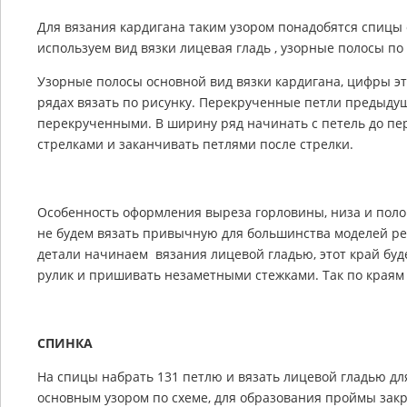
Для вязания кардигана таким узором понадобятся спицы 
используем вид вязки лицевая гладь , узорные полосы по 
Узорные полосы основной вид вязки кардигана, цифры э
рядах вязать по рисунку. Перекрученные петли предыду
перекрученными. В ширину ряд начинать с петель до пер
стрелками и заканчивать петлями после стрелки.
Особенность оформления выреза горловины, низа и полоч
не будем вязать привычную для большинства моделей ре
детали начинаем вязания лицевой гладью, этот край буд
рулик и пришивать незаметными стежками. Так по краям 
СПИНКА
На спицы набрать 131 петлю и вязать лицевой гладью для
основным узором по схеме, для образования проймы закры