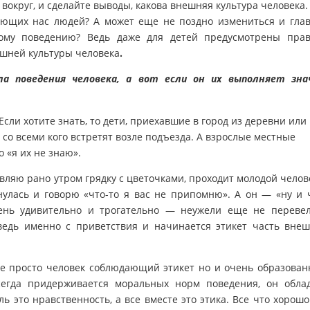
 вокруг, и сделайте выводы, какова внешняя культура человека.
ающих нас людей? А может еще не поздно измениться и гла
ному поведению? Ведь даже для детей предусмотрены пра
ешней культуры человека
.
а поведения человека, а вот если он их выполняет зн
Если хотите знать, то дети, приехавшие в город из деревни или
 со всеми кого встретят возле подъезда. А взрослые местные
о «я их не знаю».
авляю рано утром грядку с цветочками, проходит молодой челов
гнулась и говорю «что-то я вас не припомню». А он — «ну и 
чень удивительно и трогательно — неужели еще не переве
едь именно с приветствия и начинается этикет часть вне
 не просто человек соблюдающий этикет но и очень образова
сегда придерживается моральных норм поведения, он обла
 это нравственность, а все вместе это этика. Все что хорошо