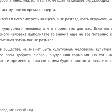
убор, а женщина, если только её шляпка мешает окружающим.
 такт музыке во время концерта.
чтобы в него смотреть на сцену, а не разглядывать окружающих
культурного человека и что приемлемо для вас. Если вы 
урного человека выполняете то значит еще не все потеряно 
еменная жизнь вас не размяла.
в обществе, не значит быть культурным человеком, культура
во всем, доброта, любовь, внутренняя гармония. Но хоть ч
ить и применять в жизни самим будет приятно и повысите 
раздник Новый Год