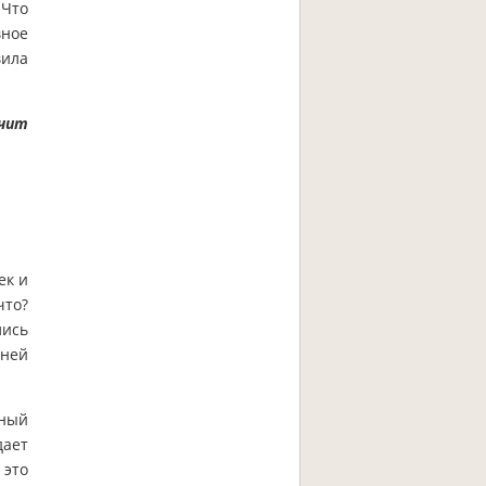
 Что
вное
вила
ачит
ек и
что?
лись
шней
нный
дает
 это