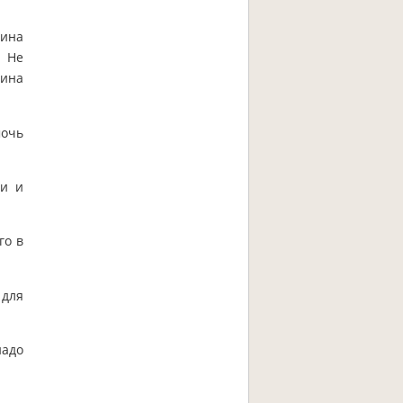
чина
 Не
чина
мочь
ти и
го в
 для
надо