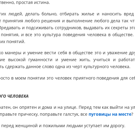
твенно, простая истина.
гих людей, делать больно, отбирать жилье и наносить вред
т принятия любого решения и выполнение любого дела так ч
Предавать и подсиживать сотрудников, выдавать их секреты эт
 понятия, и все это культура поведения человека в обществе.
тих понятий.
ко манеры и умение вести себя в обществе это и уважение др
ние высокой гуманности и умение жить, учиться и работа
ть сдержать данное слово одна из черт культурного человека.
росто в моем понятии это человек приятного поведения для се
ОГО ЧЕЛОВЕКА
ратен, он опрятен и дома и на улице. Перед тем как выйти на у
правьте прическу, поправьте галстук, все
пуговицы на месте
?
 перед женщиной и пожилыми людьми уступает им дорогу.