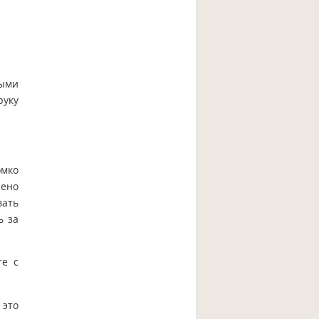
выми
руку
омко
рено
вать
ь за
те с
 это