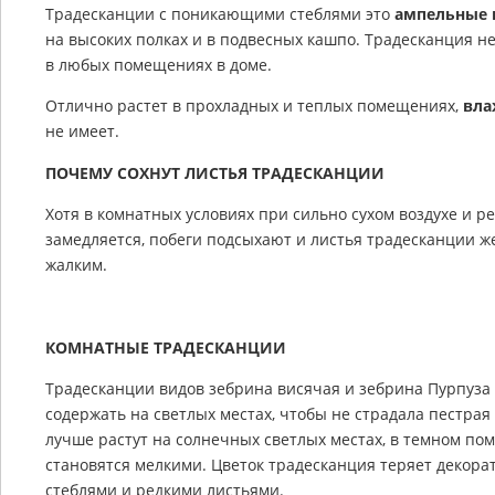
Традесканции с поникающими стеблями это
ампельные 
на высоких полках и в подвесных кашпо. Традесканция н
в любых помещениях в доме.
Отлично растет в прохладных и теплых помещениях,
вла
не имеет.
ПОЧЕМУ СОХНУТ ЛИСТЬЯ ТРАДЕСКАНЦИИ
Хотя в комнатных условиях при сильно сухом воздухе и р
замедляется, побеги подсыхают и листья традесканции же
жалким.
КОМНАТНЫЕ ТРАДЕСКАНЦИИ
Традесканции видов зебрина висячая и зебрина Пурпуза
содержать на светлых местах, чтобы не страдала пестрая
лучше растут на солнечных светлых местах, в темном по
становятся мелкими. Цветок традесканция теряет декора
стеблями и редкими листьями.