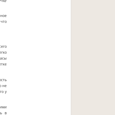
чное
 что
сего
егко
часы
етке
ость
о не
го у
кими
ть в