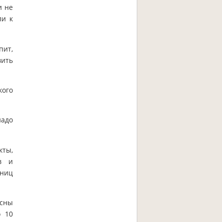
и не
ли к
пит,
вить
кого
надо
кты,
в и
ениц
есны
о 10