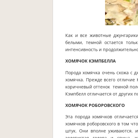
Как и все животные джунгарики
белыми, темной остается толь
интенсивность и продолжительнос
ХОМЯЧОК КЭМПБЕЛЛА
Порода хомячка очень схожа с д
хомячка. Прежде всего отличие 
коричневый оттенок темной поло
Кэмпбелл отличается от других п
ХОМЯЧОК РОБОРОВСКОГО
Эта порода хомячков отличаетс
хомячков роборовского в том чт
штук. Они вполне уживаются. 
золотистая голова и спина, 