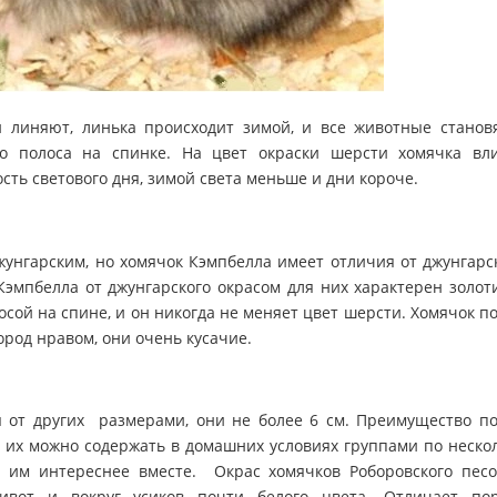
 линяют, линька происходит зимой, и все животные станов
ко полоса на спинке. На цвет окраски шерсти хомячка вл
ть светового дня, зимой света меньше и дни короче.
жунгарским, но хомячок Кэмпбелла имеет отличия от джунгарс
Кэмпбелла от джунгарского окрасом для них характерен золот
сой на спине, и он никогда не меняет цвет шерсти. Хомячок п
ород нравом, они очень кусачие.
я от других размерами, они не более 6 см. Преимущество п
о их можно содержать в домашних условиях группами по неско
и им интереснее вместе. Окрас хомячков Роборовского пес
живот и вокруг усиков почти белого цвета. Отличает по