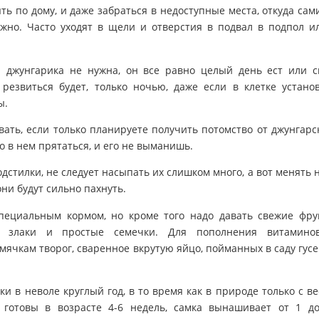
ь по дому, и даже забраться в недоступные места, откуда сам
ожно. Часто уходят в щели и отверстия в подвал в подпол и
 джунгарика не нужна, он все равно целый день ест или с
 резвиться будет, только ночью, даже если в клетке устано
ы.
вать, если только планируете получить потомство от джунгарс
о в нем прятаться, и его не выманишь.
дстилки, не следует насыпать их слишком много, а вот менять 
ни будут сильно пахнуть.
пециальным кормом, но кроме того надо давать свежие фру
 злаки и простые семечки. Для пополнения витамино
мячкам творог, сваренное вкрутую яйцо, пойманных в саду гус
и в неволе круглый год, в то время как в природе только с в
готовы в возрасте 4-6 недель, самка вынашивает от 1 д