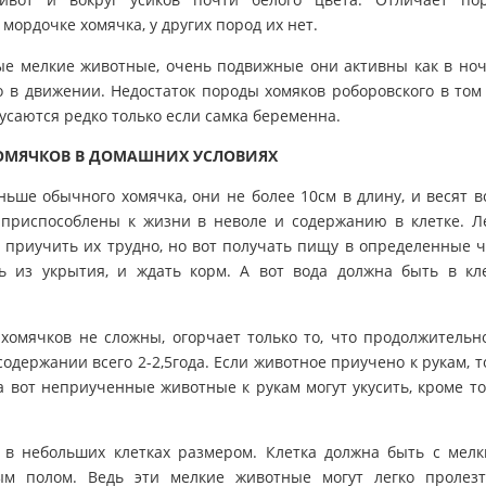
мордочке хомячка, у других пород их нет.
ые мелкие животные, очень подвижные они активны как в но
о в движении. Недостаток породы хомяков роборовского в том
кусаются редко только если самка беременна.
ОМЯЧКОВ В ДОМАШНИХ УСЛОВИЯХ
ше обычного хомячка, они не более 10см в длину, и весят в
приспособлены к жизни в неволе и содержанию в клетке. Л
, приучить их трудно, но вот получать пищу в определенные 
ь из укрытия, и ждать корм. А вот вода должна быть в кл
хомячков не сложны, огорчает только то, что продолжительн
держании всего 2-2,5года. Если животное приучено к рукам, т
 а вот неприученные животные к рукам могут укусить, кроме то
 в небольших клетках размером. Клетка должна быть с мел
м полом. Ведь эти мелкие животные могут легко пролез