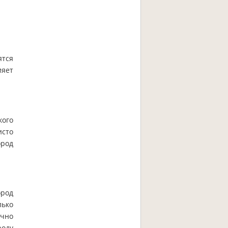
ятся
ияет
кого
исто
ород
ород
лько
очно
роду