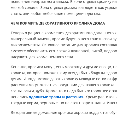
появления неприятного запаха. В зоне отдыха кролику на
мелкой соломы. Зона отдыха должна выглядеть как укромн
спать, они любят небольшие помещения для сна.
ЧЕМ КОРМИТЬ ДЕКОРАТИВНОГО КРОЛИКА ДОМА
Теперь о рационе кормления декоративного домашнего к
минеральный камень, кролик будет, о него точить свои з
микроэлементы. Основное питание для кролика составля
сможете обеспечить его, свежей люцерной, викой, подор
насушить для корма немного сена.
Конечно, кролики могут, есть морковку и другие овощи, н
кролика, которое поможет ему всегда быть бодрым, здор
детям. Иногда можно давать кролику молодые ветки от фр
растения могут оказаться вредными для вашего кролика. 
сосны, ольхи, дуба. Кроме того надо быть осторожнее с з
попались
ядовитые травы и растения
.
Кроме раститель
твердые корма, зерновые, но не стоит варить каши. Иног
Декоративные домашние кролики хорошо поддаются обуч