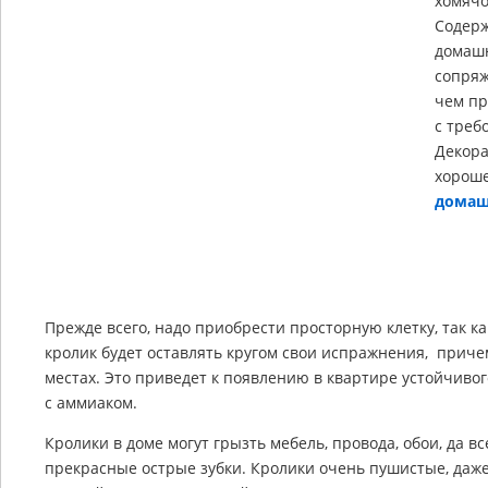
хомячо
Содерж
домашн
сопряж
чем пр
с треб
Декора
хороше
домаш
Прежде всего, надо приобрести просторную клетку, так ка
кролик будет оставлять кругом свои испражнения, приче
местах. Это приведет к появлению в квартире устойчивог
с аммиаком.
Кролики в доме могут грызть мебель, провода, обои, да все
прекрасные острые зубки. Кролики очень пушистые, даже