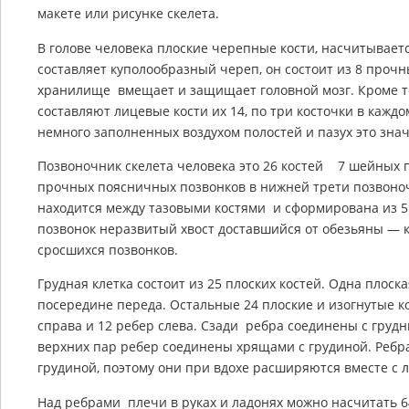
макете или рисунке скелета.
В голове человека плоские черепные кости, насчитываетс
составляет куполообразный череп, он состоит из 8 прочн
хранилище вмещает и защищает головной мозг. Кроме то
составляют лицевые кости их 14, по три косточки в каждо
немного заполненных воздухом полостей и пазух это зна
Позвоночник скелета человека это 26 костей 7 шейных п
прочных поясничных позвонков в нижней трети позвоноч
находится между тазовыми костями и сформирована из 5
позвонок неразвитый хвост доставшийся от обезьяны — 
сросшихся позвонков.
Грудная клетка состоит из 25 плоских костей. Одна плоск
посередине переда. Остальные 24 плоские и изогнутые к
справа и 12 ребер слева. Сзади ребра соединены с груд
верхних пар ребер соединены хрящами с грудиной. Ребр
грудиной, поэтому они при вдохе расширяются вместе с 
Над ребрами плечи в руках и ладонях можно насчитать 64