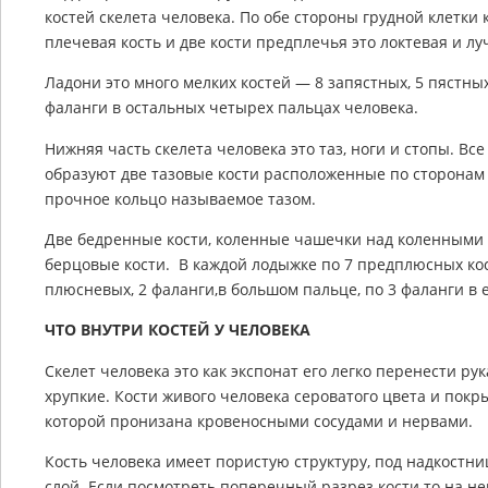
костей скелета человека. По обе стороны грудной клетки
плечевая кость и две кости предплечья это локтевая и лу
Ладони это много мелких костей — 8 запястных, 5 пястных
фаланги в остальных четырех пальцах человека.
Нижняя часть скелета человека это таз, ноги и стопы. Все
образуют две тазовые кости расположенные по сторонам 
прочное кольцо называемое тазом.
Две бедренные кости, коленные чашечки над коленными 
берцовые кости. В каждой лодыжке по 7 предплюсных кос
плюсневых, 2 фаланги,в большом пальце, по 3 фаланги в 
ЧТО ВНУТРИ КОСТЕЙ У ЧЕЛОВЕКА
Скелет человека это как экспонат его легко перенести рук
хрупкие. Кости живого человека сероватого цвета и покр
которой пронизана кровеносными сосудами и нервами.
Кость человека имеет пористую структуру, под надкостн
слой. Если посмотреть поперечный разрез кости то на не