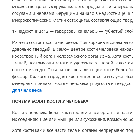
множество красных кружочков, это продольные гаверсо
сосудами и нервами, берущими начало в надкостнице. В
микроскопические клетки остеоциты, составляющие твер
1- надкостница; 2 — гаверсовы каналы; 3 — губчатый слой
Из чего состоят кости человека. Под корковым слоем нах
довольно твердый. В самом центре кости человека наход
кроветворный орган человеческого организма. Хотя кость
тканей, поэтому они кстати и удерживают порой тело с о
состоят из воды. Остальные составляющие кости белок (к
фосфор. Коллаген придает костям прочности и служит баз
минералы придают костям человека упругость и твердост
для человека,
ПОЧЕМУ БОЛЯТ КОСТИ У ЧЕЛОВЕКА
Кости у человека болят как впрочем и все органы и части
их соединяющие или мышцы или сухожилия, возможно боля
Хотя кости как и все части тела и органы непрерывно по