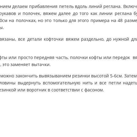
нием делаем прибавления петель вдоль линий реглана. Вклю
рукавов и полочек, вяжем далее до того как линии реглана б
0см на полочках, но это только для этого примера на 48 разме
ы.
язаны, все детали кофточки вяжем раздельно, до нужной д
фты или просто передняя часть, полочки кофты или передок в
, это заменяет вытачки.
у можно закончить вывязыванием резинки высотой 5-6см. Затем
рловины выдернуть вспомогательную нить и все петли надет
резинкой или воротник в соответствии с фасоном.