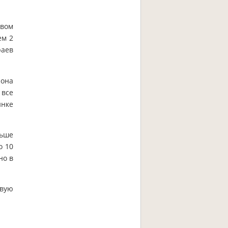
авом
ем 2
раев
рона
 все
инке
льше
о 10
но в
рвую