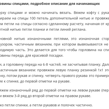
ловины спицами, подробное описание для начинающих
ерху спицами и можно начинать вязать. Вяжем кофту с рук
абираем на спицы 100 петель дополнительной нитью и провяж
м петли на спицы согласно сделанному расчету, начиная от к
ветной нитью петли планки и петли линий реглана.
новной нитью изнаночными петлями, это изнаночная сто
узором, частичным вязанием, при котором вывязываются не
ходимую часть. Это делается для того чтобы горловина на сп
овины переда, для красивой посадки.
и, а горловину переда на 6-8 частей, не засчитывая планку. Да
частичным вязанием: провяжем левую планку резинкой 1х1 эт
чку, потом рукав и спинку, четверть правого рукава это пример
е к спинке, до первой отметки на рукаве.
яжем изнаночный ряд до первой отметки на левом рукаве (пе
и вяжем 3-й ряд до второй отметки на правом рукаве.
о петли спинки, а петли рукавов и полочек частично.