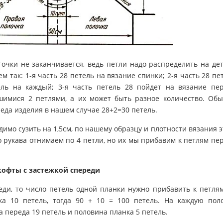
точки не заканчивается, ведь петли надо распределить на де
м так: 1-я часть 28 петель на вязание спинки; 2-я часть 28 пе
ель на каждый; 3-я часть петель 28 пойдет на вязание пе
вшимися 2 петлями, а их может быть разное количество. Об
еда изделия в нашем случае 28+2=30 петель.
имо сузить на 1,5см, по нашему образцу и плотности вязания э
о рукава отнимаем по 4 петли, но их мы прибавим к петлям пе
кофты с застежкой спереди
еди, то число петель одной планки нужно прибавить к петля
ка 10 петель, тогда 90 + 10 = 100 петель. На каждую пол
а переда 19 петель и половина планка 5 петель.