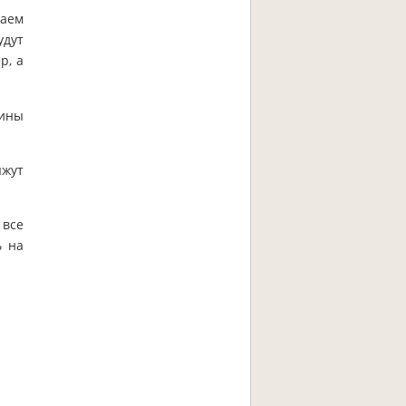
чаем
удут
р, а
лины
яжут
 все
ь на