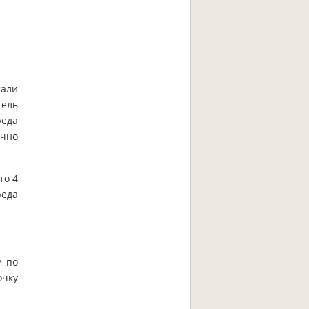
тали
тель
реда
ычно
то 4
реда
м по
очку