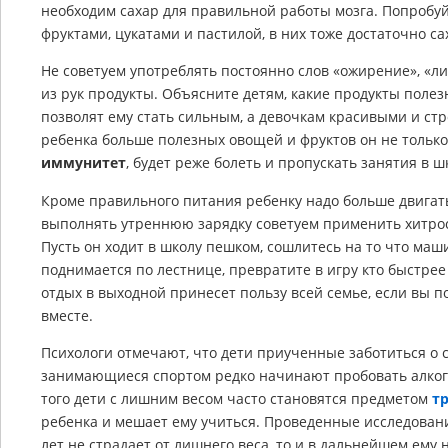
необходим сахар для правильной работы мозга. Попробу
фруктами, цукатами и пастилой, в них тоже достаточно са
Не советуем употреблять постоянно слов «ожирение», «ли
из рук продукты. Объясните детям, какие продукты полез
позволят ему стать сильным, а девочкам красивыми и ст
ребенка больше полезных овощей и фруктов он не только 
иммунитет
, будет реже болеть и пропускать занятия в ш
Кроме правильного питания ребенку надо больше двигать
выполнять утреннюю зарядку советуем применить хитрост
Пусть он ходит в школу пешком, сошлитесь на то что маши
поднимается по лестнице, превратите в игру кто быстре
отдых в выходной принесет пользу всей семье, если вы по
вместе.
Психологи отмечают, что дети приученные заботиться о 
занимающиеся спортом редко начинают пробовать алкого
того дети с лишним весом часто становятся предметом
т
ребенка и мешает ему учиться. Проведенные исследовани
лет не страдает от лишнего веса, то и в дальнейшем ему 