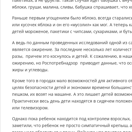
пакетиках, а не фрукты. Такой случай идет бабушка с вну
яблоки, груши, малина, сливы, бабушка спрашивает, что хо
Раньше первым угощением было яблоко, всегда старались 
или кусочек яблока и он его «мусолил» как мог. А теперь к
детей мороженое, пакетики с чипсами, сухариками, и бут
А ведь по данным проведенных исследований одной из с
является ожирение. За последние несколько лет количес
разы, причем это коснулось и детей. К сожалению, в на
ожирению, но Роспотребнадзор приводит данные, что о
жиры и углеводы.
Кроме того в городах мало возможностей для активного от
целях безопасности детей и экономии времени большинст
пешком, их возят на машине. А это лишает детей возмож
Практически весь день дети находятся в сидячем положен
или телевизором.
Однако пока ребенок находится под контролем взрослых,
заметили, что ребенок не просто симпатичный крепыш, а