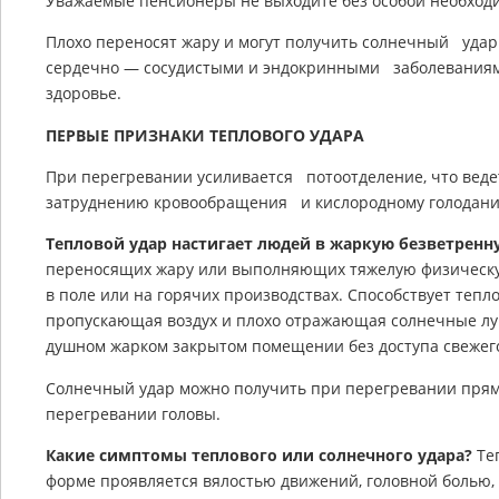
Уважаемые пенсионеры не выходите без особой необходи
Плохо переносят жару и могут получить солнечный уд
сердечно — сосудистыми и эндокринными заболеваниям
здоровье.
ПЕРВЫЕ ПРИЗНАКИ ТЕПЛОВОГО УДАРА
При перегревании усиливается потоотделение, что веде
затруднению кровообращения и кислородному голодан
Тепловой удар настигает людей в жаркую безветренн
переносящих жару или выполняющих тяжелую физическую 
в поле или на горячих производствах. Способствует тепл
пропускающая воздух и плохо отражающая солнечные луч
душном жарком закрытом помещении без доступа свежего
Солнечный удар можно получить при перегревании пря
перегревании головы.
Какие симптомы теплового или солнечного удара?
Теп
форме проявляется вялостью движений, головной болью,