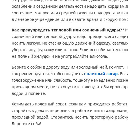
ослаблении сердечной деятельности надо дать кордиамин
состояние тяжелое или средней тяжести надо доставить
в лечебное учреждение или вызвать врача и скорую пом
Как предупредить тепловой или солнечный удары?
Чт
солнечный или тепловой удары надо прежде всего следит
носить легкую, не стесняющую движений одежду, светлых
убор, шляпу, фуражку или платок. Если вы собираетесь по
на полный желудок и не употребляйте алкоголь.
Берите с собой в дорогу воду или холодный чай, компот. 
как рекомендуется, чтобы получить
полезный загар
.
Если
головокружение или слабость, тошноту немедленно покин
прохладном месте, низко опустите голову, чтобы кровь п
водой и попейте.
Хотим дать полезный совет, если вам приходится работа
старайтесь делать перерывы в работе и пить газированн
прохладной водой. Старайтесь носить просторную рабоч
Берегите себя!