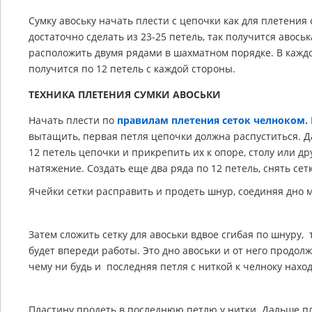
Сумку авоську начать плести с цепочки как для плетени
достаточно сделать из 23-25 петель, так получится авось
расположить двумя рядами в шахматном порядке. В каждо
получится по 12 петель с каждой стороны.
ТЕХНИКА ПЛЕТЕНИЯ СУМКИ АВОСЬКИ
Начать плести по
правилам плетения сеток челноком.
вытащить, первая петля цепочки должна распуститься. Д
12 петель цепочки и прикрепить их к опоре, столу или д
натяжение. Создать еще два ряда по 12 петель, снять се
Ячейки сетки расправить и продеть шнур, соединяя дно м
Затем сложить сетку для авоськи вдвое сгибая по шнуру, т
будет впереди работы. Это дно авоськи и от него продол
чему ни будь и последняя петля с ниткой к челноку наход
Пластину продеть в последнюю петлю у нитки. Дальше пле