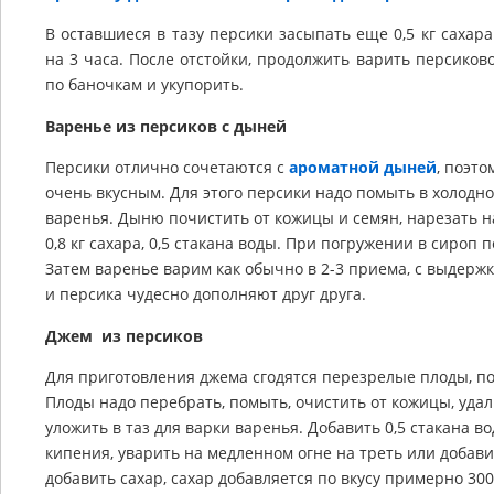
В оставшиеся в тазу персики засыпать еще 0,5 кг сахар
на 3 часа. После отстойки, продолжить варить персиков
по баночкам и укупорить.
Варенье из персиков с дыней
Персики отлично сочетаются с
ароматной дыней
, поэто
очень вкусным. Для этого персики надо помыть в холодно
варенья. Дыню почистить от кожицы и семян, нарезать н
0,8 кг сахара, 0,5 стакана воды. При погружении в сироп
Затем варенье варим как обычно в 2-3 приема, с выдерж
и персика чудесно дополняют друг друга.
Джем из персиков
Для приготовления джема сгодятся перезрелые плоды, по
Плоды надо перебрать, помыть, очистить от кожицы, удали
уложить в таз для варки варенья. Добавить 0,5 стакана в
кипения, уварить на медленном огне на треть или добави
добавить сахар, сахар добавляется по вкусу примерно 300