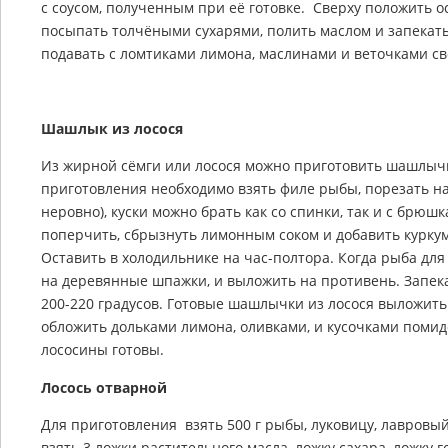
с соусом, полученным при её готовке. Сверху положить о
посыпать толчёными сухарями, полить маслом и запекать
подавать с ломтиками лимона, маслинами и веточками св
Шашлык из лосося
Из жирной сёмги или лосося можно приготовить шашлычки
приготовления необходимо взять филе рыбы, порезать на 
неровно), куски можно брать как со спинки, так и с брю
поперчить, сбрызнуть лимонным соком и добавить куркум
Оставить в холодильнике на час-полтора. Когда рыба дл
на деревянные шпажки, и выложить на противень. Запека
200-220 градусов. Готовые шашлычки из лосося выложить
обложить дольками лимона, оливками, и кусочками поми
лососины готовы.
Лосось отварной
Для приготовления взять 500 г рыбы, луковицу, лавровый 
взять 3 ложки растительного масла, ложку сахара, ложку г