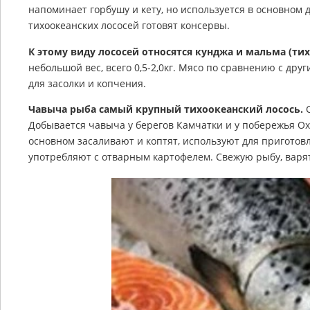
напоминает горбушу и кету, но используется в основном д
тихоокеанских лососей готовят консервы.
К этому виду лососей относятся кунджа и мальма (ти
небольшой вес, всего 0,5-2,0кг. Мясо по сравнению с дру
для засолки и копчения.
Чавыча рыба самый крупный тихоокеанский лосось.
С
Добывается чавыча у берегов Камчатки и у побережья Ох
основном засаливают и коптят, используют для приготовл
употребляют с отварным картофелем. Свежую рыбу, варят