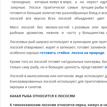
проходные, которые живут в море, а на нерест идут
озерные. Лососи практически самые лучшие рыбы по
готовится большое количество разнообразных блюд и все
лососей всё вкусно. Всех лососей объединяет цвет
Мясо лососей без мелких костей с розовым или ярк
рыбным ароматом, нежное и часто у большинства 
Лососевых рыб широко используют в кулинарии для приг
лососей отваривают, жарят и запекают, готовят заливное
особенно хорошо
готовить стейки лосося на природе
.
Кроме того из лососей готовят натуральные консервы, ба
только саму рыбу, но и большую ценность представляет
л
Лососей в малосоленом или копченом виде используют дл
Консервированных лососей используют для приготовлен
окрошки и салатов.
КАКАЯ РЫБА ОТНОСИТСЯ К ЛОСОСЯМ
К тихоокеанским лососям относятся нерка, кижуч и с