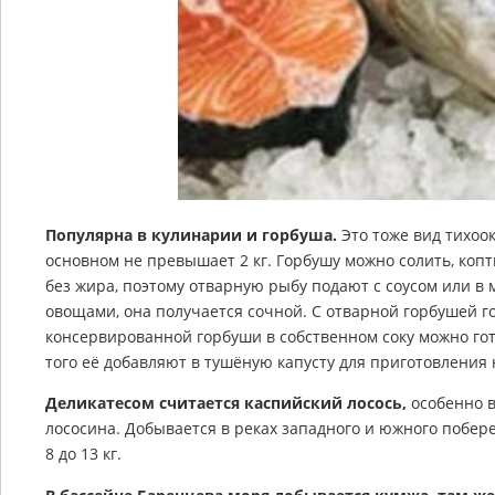
Популярна в кулинарии и горбуша.
Это тоже вид тихоо
основном не превышает 2 кг. Горбушу можно солить, копт
без жира, поэтому отварную рыбу подают с соусом или в
овощами, она получается сочной. С отварной горбушей го
консервированной горбуши в собственном соку можно го
того её добавляют в тушёную капусту для приготовления 
Деликатесом считается каспийский лосось,
особенно в
лососина. Добывается в реках западного и южного побер
8 до 13 кг.