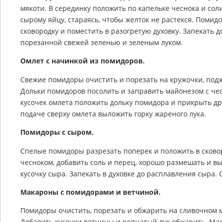
мякоти. В серединку положить по капельке чеснока и сол
сырому яйцу, стараясь, чтобы желток не растекся. Помид
сковородку и поместить в разогретую духовку. Запекать 
порезанной свежей зеленью и зеленым луком.
Омлет с начинкой из помидоров.
Свежие помидоры очистить и порезать на кружочки, подж
Дольки помидоров посолить и заправить майонезом с че
кусочек омлета положить дольку помидора и прикрыть др
подаче сверху омлета выложить горку жареного лука.
Помидоры с сыром.
Спелые помидоры разрезать поперек и положить в сковор
чесноком, добавить соль и перец, хорошо размешать и в
кусочку сыра. Запекать в духовке до расплавления сыра.
Макароны с помидорами и ветчиной.
Помидоры очистить, порезать и обжарить на сливочном м
Добавить кусочки ветчины и репчатый лук обжарить. Ма