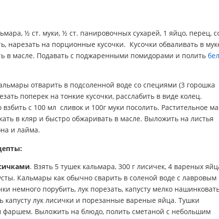
ьмара, ½ ст. муки, ½ ст. панировочных сухарей, 1 яйцо, перец, с
ть, нарезать на порционные кусочки. Кусочки обваливать в мук
ить в масле. Подавать с поджаренными помидорами и полить
бе
льмары отварить в подсоленной воде со специями (3 горошка
резать поперек на тонкие кусочки, расслабить в виде колец.
 взбить с 100 мл сливок и 100г муки посолить. Растительное ма
кать в кляр и быстро обжаривать в масле. Выложить на листья
на и лайма.
цепты:
сичками
. Взять 5 тушек кальмара, 300 г лисичек, 4 вареных яйца
усты. Кальмары как обычно сварить в соленой воде с лавровым
ки немного порубить, лук порезать, капусту мелко нашинковать
ь капусту лук лисички и порезанные вареные яйца. Тушки
 фаршем. Выложить на блюдо, полить сметаной с небольшим