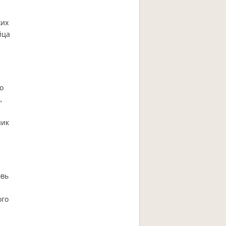
жих
йца
го
,
ник
овь
ого