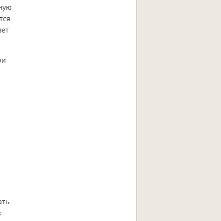
тную
тся
вет
ри
ать
з