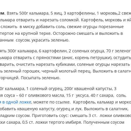
ем
. Взять 500г кальмара, 5 яиц, 3 картофелины, 1 морковь,2 све
кальмара отварить и нарезать соломкой. Картофель, морковь и я
 сложить в миску добавить соль, свежие огурцы порезанные
атертое на крупной терке. Осторожно смешать и выложить в
танным соусом, украсить зеленью.
ять 300г кальмара, 6 картофелин, 2 соленых огурца, 70 г зелено
льмара отварить с пряностями (анис, корень петрушки), остудить
варить, очистить нарезать кубиками, соленые огурцы нарезать
ить зеленый горошек, черный молотый перец. Выложить в салат
горчицей. Посыпать зеленью.
00г кальмара, 1 соленый огурец, 200г квашеной капусты, 3
 соуса – 60 г оливкового масла, 15 г уксуса, 40 г сахара, соль,
м в одной ложке
, можете по ссылке. Картофель, кальмар и морк
обавить квашеную капусту, огурец и лук. Выложить в салатник,
адким соусом. Приготовить соус: смешать 3 ст. ложки оливков
ложки сахара, 0,5 ст. ложки тертого имбиря. Полученным соусом