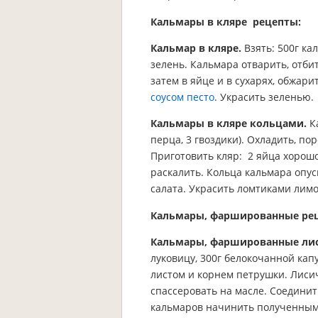
Кальмары в кляре рецепты:
Кальмар в кляре.
Взять: 500г кал
зелень. Кальмара отварить, отби
затем в яйце и в сухарях, обжар
соусом песто
. Украсить зеленью.
Кальмары в кляре кольцами.
Ка
перца, 3 гвоздики). Охладить, по
Приготовить кляр: 2 яйца хорошо
раскалить. Кольца кальмара опус
салата. Украсить ломтиками лимо
Кальмары, фаршированные ре
Кальмары, фаршированные ли
луковицу, 300г белокочанной кап
листом и корнем петрушки. Лисич
спассеровать на масле. Соединит
кальмаров начинить полученным