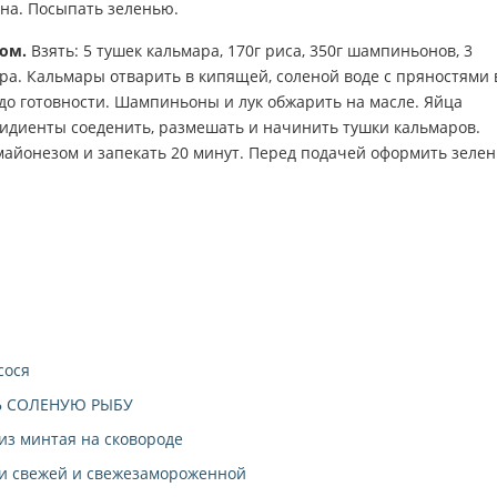
ена. Посыпать зеленью.
ом.
Взять: 5 тушек кальмара, 170г риса, 350г шампиньонов, 3
сыра. Кальмары отварить в кипящей, соленой воде с пряностями 
 до готовности. Шампиньоны и лук обжарить на масле. Яйца
ридиенты соеденить, размешать и начинить тушки кальмаров.
майонезом и запекать 20 минут. Перед подачей оформить зеле
сося
Ь СОЛЕНУЮ РЫБУ
из минтая на сковороде
и свежей и свежезамороженной