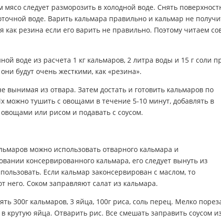
 мясо следует разморозить в холодной воде. Снять поверхнос
оточной воде. Варить кальмара правильно и кальмар не получи
 как резина если его варить не правильно. Поэтому читаем со
ой воде из расчета 1 кг кальмаров, 2 литра воды и 15 г соли п
они будут очень жесткими, как «резина».
е вынимая из отвара. Затем достать и готовить кальмаров по
Их можно тушить с овощами в течение 5-10 минут, добавлять в
 овощами или рисом и подавать с соусом.
альмаров можно использовать отварного кальмара и
овании консервированного кальмара, его следует вынуть из
спользовать. Если кальмар законсервирован с маслом, то
от него. Соком заправляют салат из кальмара.
зять 300г кальмаров, 3 яйца, 100г риса, соль перец. Мелко порез
в крутую яйца. Отварить рис. Все смешать заправить соусом и