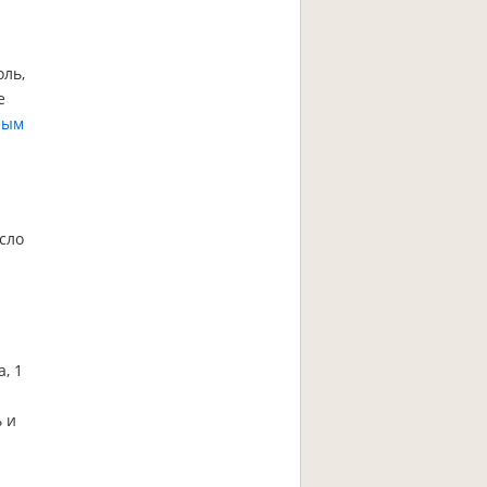
оль,
е
лым
сло
, 1
 и