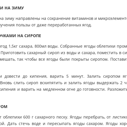
И НА ЗИМУ
 на зиму направлены на сохранение витаминов и микроэлемент
олучения пользы от даже переработанных ягод.
ОЧКАМИ НА СИРОПЕ
ягод 1,5кг сахара, 800мл воды. Собранные ягоды облепихи про
. Приготовить сахарный сироп из воды и сахара, поместить в с
мешать, так чтобы все ягоды были покрыты сиропом. Постави
и довести до кипения, варить 5 минут. Залить сиропом я
. Вновь слить сироп вскипятить и залить ягоды выдержать 2 ч
 кипения и варить на медленном огне до готовности. Разложит
РОМ
 облепихи 600 г сахарного песку. Ягоды перебрать, от листик
ой. Дать стечь воде и пересыпать ягоды сахаром. Ягоды хо