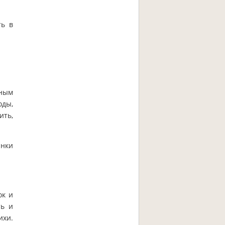
ть в
нным
оды,
ить,
анки
ок и
ть и
ихи.