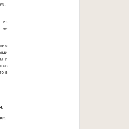
8%,
т из
, не
жим
ыми
ты и
нтов
то в
и.
де,