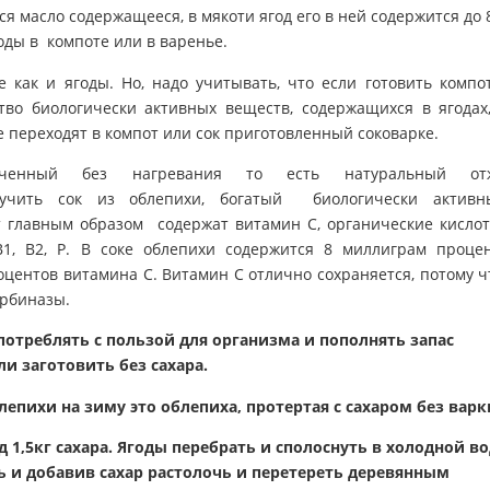
ся масло содержащееся, в мякоти ягод его в ней содержится до 
годы в компоте или в варенье.
е как и ягоды. Но, надо учитывать, что если готовить компо
тво биологически активных веществ, содержащихся в ягодах
е переходят в компот или сок приготовленный соковарке.
ученный без нагревания то есть натуральный от
лучить сок из облепихи, богатый биологически активн
от главным образом содержат витамин С, органические кисло
1, В2, Р. В соке облепихи содержится 8 миллиграм проце
оцентов витамина С. Витамин С отлично сохраняется, потому ч
орбиназы.
отреблять с пользой для организма и пополнять запас
и заготовить без сахара.
епихи на зиму это облепиха, протертая с сахаром без варк
од 1,5кг сахара. Ягоды перебрать и сполоснуть в холодной во
ь и добавив сахар растолочь и перетереть деревянным