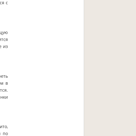
ся с
ящую
ится
е из
реть
ом в
тся.
анки
ито,
и по