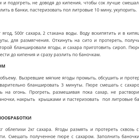
 и подогреть, не доводя до кипения, чтобы сок лучше смешал
лить в банки, пастеризовать пол литровые 10 мину, укупорить.
 ягод, 500г сахара, 2 стакана воды. Воду вскипятить и в кип
уты, для размягчения. Откинуть на сито и протереть, получ
оторой бланшировали ягоды, и сахара приготовить сироп. Пюр
ести до кипения и сразу разлить по баночкам.
ОМ
о объему. Вызревшие мягкие ягоды промыть, обсушить и проте
едварительно бланшировать 3 минуты. Пюре смешать с сахар
ь на огонь. Прогреть, размешивая пока сахар, не раствори
аночки, накрыть крышками и пастеризовать пол литровые б
РМООБРАБОТКИ
г облепихи 2кг сахара. Ягоды размять и протереть сквозь с
ти. Смешать полученное пюре с сахаром. Заполнить баночк