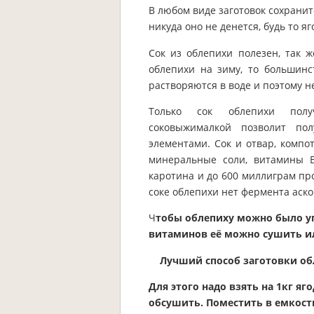
В любом виде заготовок сохранит
никуда оно не денется, будь то я
Сок из облепихи полезен, так ж
облепихи на зиму, то большинс
растворяются в воде и поэтому н
Только сок облепихи пол
соковыжималкой позволит по
элементами. Сок и отвар, комп
минеральные соли, витамины В
каротина и до 600 миллиграм пр
соке облепихи нет фермента аск
Ч
тобы облепиху можно было уп
витаминов её можно сушить ил
Лучший способ заготовки обл
Для этого надо взять на 1кг яг
обсушить. Поместить в емкост