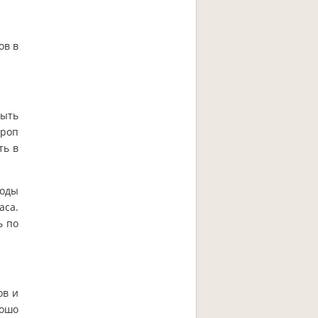
ов в
мыть
ироп
ть в
годы
аса.
ь по
ов и
рошо