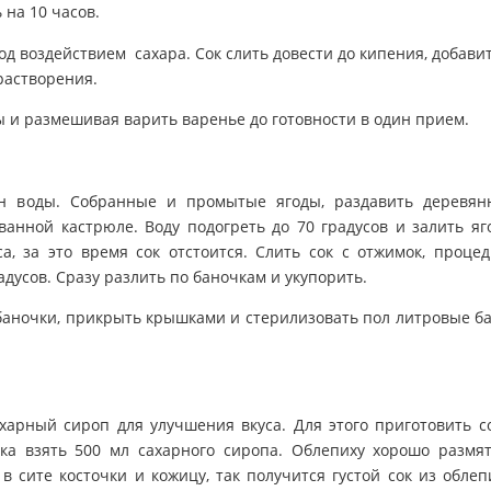
 на 10 часов.
под воздействием сахара. Сок слить довести до кипения, добави
 растворения.
 и размешивая варить варенье до готовности в один прием.
ан воды. Собранные и промытые ягоды, раздавить деревя
анной кастрюле. Воду подогреть до 70 градусов и залить яг
а, за это время сок отстоится. Слить сок с отжимок, процед
адусов. Сразу разлить по баночкам и укупорить.
 баночки, прикрыть крышками и стерилизовать пол литровые б
харный сироп для улучшения вкуса. Для этого приготовить с
ка взять 500 мл сахарного сиропа. Облепиху хорошо размя
 в сите косточки и кожицу, так получится густой сок из облеп