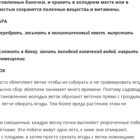
товленные баночки, и хранить в холодном месте или в
ностью сохранятся полезные вещества и витамины.
АРА
перебрать, засыпать в полиэтиленовый пакет, выпустить
 сложить в банку, залить холодной кипяченой водой, накрыть
 помещении.
ОК
осто облепляют ветки чтобы их собирать и не травмировать яг
ычно сбор облепихи занимает много времени. Поэтому садово
сстановлению молодых веток обрезают веточки прямо с гроздья
 легче обирать ягоды. Тем более вреда растению этим не
 и смешанные, каждую весну почки выгоняют укороченные поб
ветками. Эти побеги живут одно лето, к зиме они отмирают.
 с плодами, а затем просто срезать ягоды с ветки ножницами.