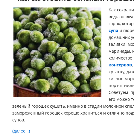
Как сохрани
ведь он вк
горох, кото
супа
и пюре
домашних ус
заливки мо
маринады, 
количестве 
консервов
крышку, даж
кислые мари
портят нежн
Советуем п
его можно т
зеленый горошек сушить, именно в стадии молочной спе
замороженный горошек хорошо храниться и отлично подх
супов.
(далее…)