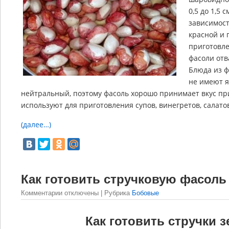
0,5 до 1,5
зависимост
красной и 
приготовле
фасоли отв
Блюда из ф
не имеют я
нейтральный, поэтому фасоль хорошо принимает вкус при
используют для приготовления супов, винегретов, салато
(далее…)
Как готовить стручковую фасоль
Комментарии
отключены
| Рубрика
Бобовые
Как готовить стручки 