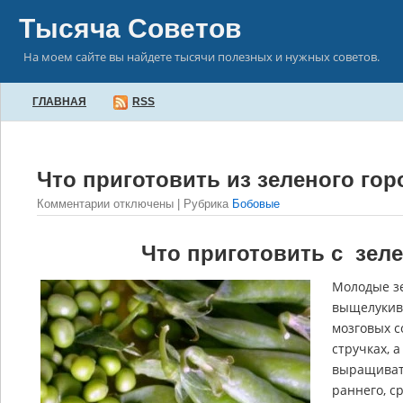
Тысяча Советов
На моем сайте вы найдете тысячи полезных и нужных советов.
ГЛАВНАЯ
RSS
Что приготовить из зеленого го
Комментарии
отключены
| Рубрика
Бобовые
Что приготовить с зе
Молодые зе
выщелукива
мозговых с
стручках, 
выращивать
раннего, с