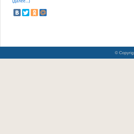
(далее…)
© Copyrig