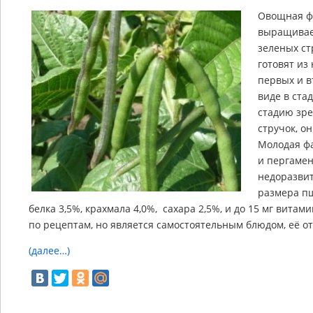
Овощная фа
выращивает
зеленых ст
готовят из
первых и в
виде в ста
стадию зре
стручок, о
Молодая фа
и пергамен
недоразвит
размера пш
белка 3,5%, крахмала 4,0%, сахара 2,5%, и до 15 мг витам
по рецептам, но является самостоятельным блюдом, её о
(далее…)