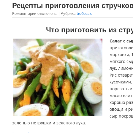
Рецепты приготовления стручко
Комментарии
отключены
| Рубрика
Бобовые
Что приготовить из ст
Салат с с
приготовле
морковки, 
мягкого сы
лук, лимон
Рис отвари
кусочками,
порезать и
масло влит
хорошо раз
овощи и ри
сыр покрош
зеленью петрушки и зеленого лука.