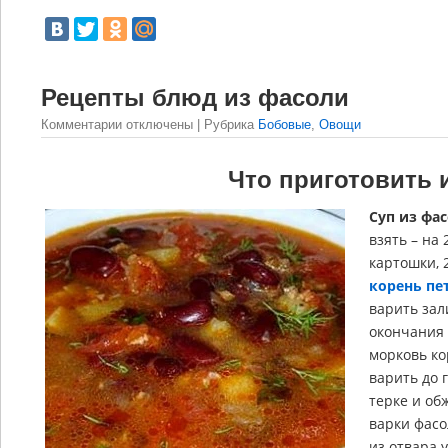
Рецепты блюд из фасоли
Комментарии
отключены
| Рубрика
Бобовые
,
Овощи
Что приготовить 
Суп из фа
взять – на 
картошки, 
корень п
варить зал
окончания
морковь ко
варить до 
терке и об
варки фасо
из отвара 