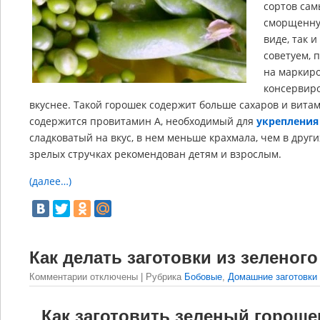
сортов сам
сморщенную
виде, так 
советуем,
на маркир
консервиро
вкуснее. Такой горошек содержит больше сахаров и витам
содержится провитамин А, необходимый для
укрепления
сладковатый на вкус, в нем меньше крахмала, чем в друг
зрелых стручках рекомендован детям и взрослым.
(далее…)
Как делать заготовки из зеленог
Комментарии
отключены
| Рубрика
Бобовые
,
Домашние заготовки
Как заготовить зеленый гороше