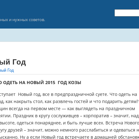
зных и нужных советов.
вый Год
вый Год
О ОДЕТЬ НА НОВЫЙ 2015 ГОД КОЗЫ
ступает Новый год, все в предпраздничной суете. Что одеть на
д, как накрыть стол, как развлечь гостей и что подарить детям?
щин всегда на первом месте — как выглядеть на праздничном
тии. Праздник в кругу сослуживцев – корпоратив – значит, над
высоте, одеться понаряднее, и быть лучше всех. Встреча Новог
ругу друзей – значит, можно немного расслабиться и одеваться 
ысканно. Ну а если Новый год встречаете в домашней обстанов