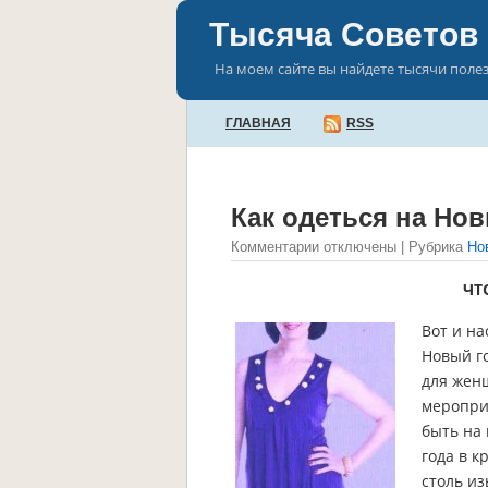
Тысяча Советов
На моем сайте вы найдете тысячи поле
ГЛАВНАЯ
RSS
Как одеться на Но
Комментарии отключены
| Рубрика
Но
ЧТ
Вот и на
Новый го
для жен
мероприя
быть на 
года в к
столь из