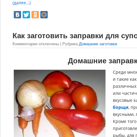
(далее…)
Как заготовить заправки для суп
Комментарии
отключены
| Рубрика
Домашние заготовки
Домашние заправк
Среди множ
и такие ка
различных 
или частич
вкусовые к
борщи
, п
вкусными, 
Кроме того
приготовле
рыбы, для 