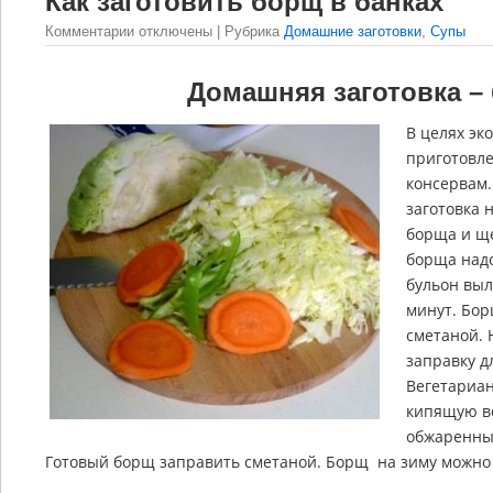
Как заготовить борщ в банках
Комментарии
отключены
| Рубрика
Домашние заготовки
,
Супы
Домашняя заготовка –
В целях эк
приготовле
консервам.
заготовка 
борща и ще
борща над
бульон выл
минут. Бор
сметаной. 
заправку д
Вегетариан
кипящую во
обжаренный
Готовый борщ заправить сметаной. Борщ на зиму можно го