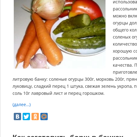
использова
рассольник
можно вкл
огурцы дол
общего кол
соленых ог
количество
хорошую с
рассольник
качества.
приготовле
литровую банку: соленые огурцы 300г, морковь 200г, прян
луковицу, сладкий перец 1 штука, свежая зелень укропа, п
соль 10г лавровый лист и перец горошком.
(далее…)