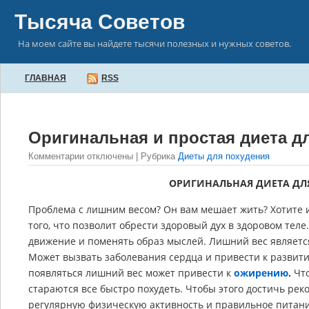
Тысяча Советов
На моем сайте вы найдете тысячи полезных и нужных советов.
ГЛАВНАЯ
RSS
Оригинальная и простая диета д
Комментарии отключены
| Рубрика
Диеты для похудения
ОРИГИНАЛЬНАЯ ДИЕТА ДЛ
Проблема с лишним весом? Он вам мешает жить? Хотите и
того, что позволит обрести здоровый дух в здоровом теле
движение и поменять образ мыслей. Лишний вес является 
Может вызвать заболевания сердца и привести к разви
появляться лишний вес может привести к
ожирению
.
Что
стараются все быстро похудеть. Чтобы этого достичь ре
регулярную физическую активность и правильное питани