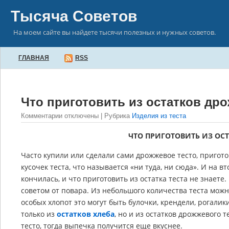
Тысяча Советов
На моем сайте вы найдете тысячи полезных и нужных советов.
ГЛАВНАЯ
RSS
Что приготовить из остатков дро
Комментарии отключены
| Рубрика
Изделия из теста
ЧТО ПРИГОТОВИТЬ ИЗ ОСТ
Часто купили или сделали сами дрожжевое тесто, пригото
кусочек теста, что называется «ни туда, ни сюда». И на в
кончилась, и что приготовить из остатка теста не знаете
советом от повара. Из небольшого количества теста можн
особых хлопот это могут быть булочки, крендели, рогалик
только из
остатков хлеба
, но и из остатков дрожжевого т
тесто, тогда выпечка получится еще вкуснее.