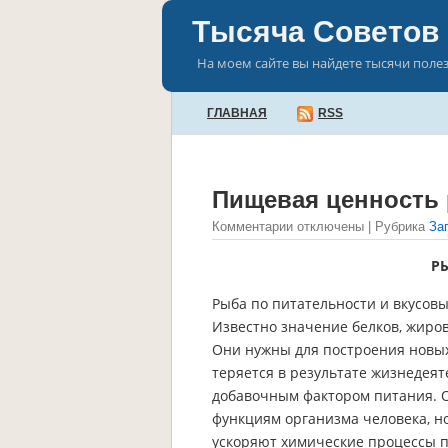
Тысяча Советов
На моем сайте вы найдете тысячи поле
ГЛАВНАЯ
RSS
Пищевая ценность
Комментарии отключены
| Рубрика
За
Р
Рыба по питательности и вкусовым
Известно значение белков, жиров
Они нужны для построения новых 
теряется в результате жизнедея
добавочным фактором питания. 
функциям организма человека, н
ускоряют химические процессы 