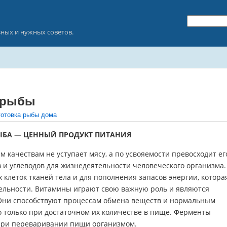
зных и нужных советов.
 рыбы
готовка рыбы дома
ЫБА — ЦЕННЫЙ ПРОДУКТ ПИТАНИЯ
 качествам не уступает мясу, а по усвояемости превосходит ег
 и углеводов для жизнедеятельности человеческого организма.
клеток тканей тела и для пополнения запасов энергии, котора
тельности. Витамины играют свою важную роль и являются
Они способствуют процессам обмена веществ и нормальным
о только при достаточном их количестве в пище. Ферменты
при переваривании пищи организмом.